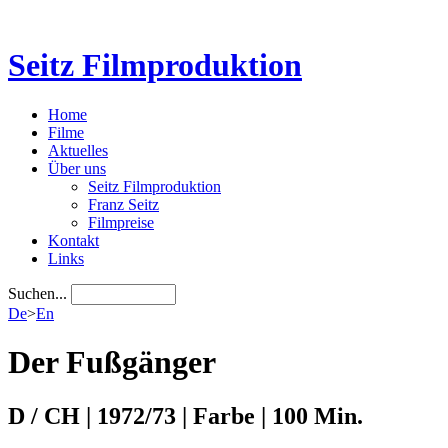
Seitz Filmproduktion
Home
Filme
Aktuelles
Über uns
Seitz Filmproduktion
Franz Seitz
Filmpreise
Kontakt
Links
Suchen...
De
>
En
Der Fußgänger
D / CH | 1972/73 | Farbe | 100 Min.