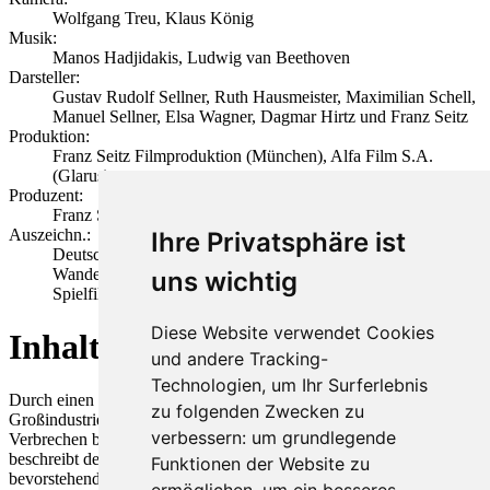
Wolfgang Treu, Klaus König
Musik:
Manos Hadjidakis, Ludwig van Beethoven
Darsteller:
Gustav Rudolf Sellner, Ruth Hausmeister, Maximilian Schell,
Manuel Sellner, Elsa Wagner, Dagmar Hirtz und Franz Seitz
Produktion:
Franz Seitz Filmproduktion (München), Alfa Film S.A.
(Glarus)
Produzent:
Franz Seitz, Maximilian Schell
Auszeichn.:
Ihre Privatsphäre ist
Deutscher Filmpreis 1974:Filmband in Gold- Darsteller,
Wanderpreis Goldene Schale- Bester programmfüllender
uns wichtig
Spielfilm - Herstellung , Golden Globe, Hollywood
Diese Website verwendet Cookies
Inhalt
und andere Tracking-
Technologien, um Ihr Surferlebnis
Durch einen Boulevardjournalisten wird aufgedeckt, dass der
zu folgenden Zwecken zu
Großindustrielle Giese während des Dritten Reichs ein furchtbares
verbessern:
um grundlegende
Verbrechen begangen hat. Aus verschiedenen Perspektiven
beschreibt der Film, wie sich die einzelnen Charaktere auf den
Funktionen der Website zu
bevorstehenden Prozess vorbereiten.