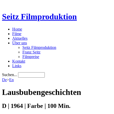
Seitz Filmproduktion
Home
Filme
Aktuelles
Über uns
Seitz Filmproduktion
Franz Seitz
Filmpreise
Kontakt
Links
Suchen...
De
>
En
Lausbubengeschichten
D | 1964 | Farbe | 100 Min.