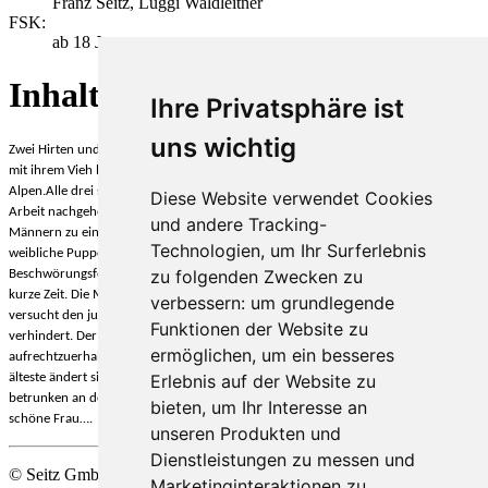
Franz Seitz, Luggi Waldleitner
FSK:
ab 18 J.
Inhalt
Ihre Privatsphäre ist
uns wichtig
Zwei Hirten und ein junger Mann
verbringen während der Zeit des Viehauftriebs
mit ihrem Vieh längere Zeit auf einer abgeschiedenen Hütte in den Schweizer
Alpen.Alle drei sind schlichte Gemüter, die zunächst gewissenhaft ihrer harten
Diese Website verwendet Cookies
Arbeit nachgehen.
Die Einsamkeit und
die Enthaltsamkeit
führen jedoch bei den
und andere Tracking-
Männern zu einer Art
Koller
.
Das führt dazu
, dass einer der Männer eine
Technologien, um Ihr Surferlebnis
weibliche Puppe baut, um einen Fetisch zu haben. Als er eine
zu folgenden Zwecken zu
Beschwörungsformel spricht, erwacht ein Tuch zum Leben und würgt ihn für
kurze Zeit. Die Männer tun dies als Sinnestäuschung ab. Einer der älteren Männer
verbessern:
um grundlegende
versucht den jungen Mann sexuell zu belästigen, was der andere mit Gewalt
Funktionen der Website zu
verhindert. Der älteste der Männer versucht, Sitte und Anstand
ermöglichen
,
um ein besseres
aufrechtzuerhalten, er beschützt den jungen und er flucht nicht. Doch auch der
Erlebnis auf der Website zu
älteste ändert sich im Laufe der Zeit. Als die beiden älteren Männer sich
betrunken an der Puppe vergehen, verwandelt sich diese in eine lebendige
bieten
,
um Ihr Interesse an
schöne Frau
….
unseren Produkten und
Dienstleistungen zu messen und
© Seitz GmbH Filmproduktion
Marketinginteraktionen zu