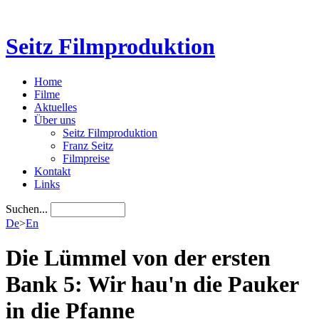
Seitz Filmproduktion
Home
Filme
Aktuelles
Über uns
Seitz Filmproduktion
Franz Seitz
Filmpreise
Kontakt
Links
Suchen...
De
>
En
Die Lümmel von der ersten
Bank 5: Wir hau'n die Pauker
in die Pfanne