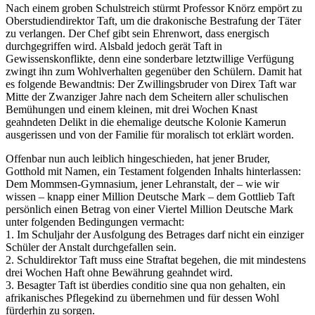
Nach einem groben Schulstreich stürmt Professor Knörz empört zu
Oberstudiendirektor Taft, um die drakonische Bestrafung der Täter
zu verlangen. Der Chef gibt sein Ehrenwort, dass energisch
durchgegriffen wird. Alsbald jedoch gerät Taft in
Gewissenskonflikte, denn eine sonderbare letztwillige Verfügung
zwingt ihn zum Wohlverhalten gegenüber den Schülern. Damit hat
es folgende Bewandtnis: Der Zwillingsbruder von Direx Taft war
Mitte der Zwanziger Jahre nach dem Scheitern aller schulischen
Bemühungen und einem kleinen, mit drei Wochen Knast
geahndeten Delikt in die ehemalige deutsche Kolonie Kamerun
ausgerissen und von der Familie für moralisch tot erklärt worden.
Offenbar nun auch leiblich hingeschieden, hat jener Bruder,
Gotthold mit Namen, ein Testament folgenden Inhalts hinterlassen:
Dem Mommsen-Gymnasium, jener Lehranstalt, der – wie wir
wissen – knapp einer Million Deutsche Mark – dem Gottlieb Taft
persönlich einen Betrag von einer Viertel Million Deutsche Mark
unter folgenden Bedingungen vermacht:
1. Im Schuljahr der Ausfolgung des Betrages darf nicht ein einziger
Schüler der Anstalt durchgefallen sein.
2. Schuldirektor Taft muss eine Straftat begehen, die mit mindestens
drei Wochen Haft ohne Bewährung geahndet wird.
3. Besagter Taft ist überdies conditio sine qua non gehalten, ein
afrikanisches Pflegekind zu übernehmen und für dessen Wohl
fürderhin zu sorgen.