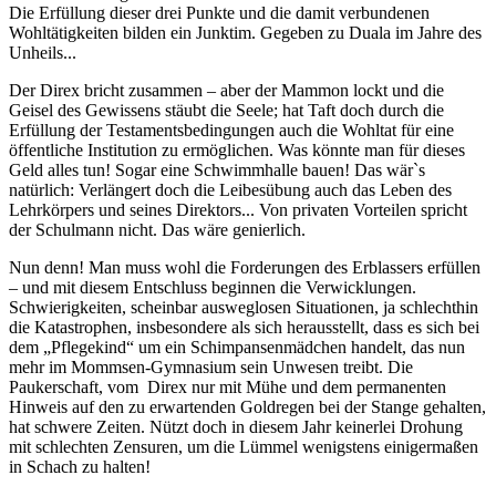
Die Erfüllung dieser drei Punkte und die damit verbundenen
Wohltätigkeiten bilden ein Junktim. Gegeben zu Duala im Jahre des
Unheils...
Der Direx bricht zusammen – aber der Mammon lockt und die
Geisel des Gewissens stäubt die Seele; hat Taft doch durch die
Erfüllung der Testamentsbedingungen auch die Wohltat für eine
öffentliche Institution zu ermöglichen. Was könnte man für dieses
Geld alles tun! Sogar eine Schwimmhalle bauen! Das wär`s
natürlich: Verlängert doch die Leibesübung auch das Leben des
Lehrkörpers und seines Direktors... Von privaten Vorteilen spricht
der Schulmann nicht. Das wäre genierlich.
Nun denn! Man muss wohl die Forderungen des Erblassers erfüllen
– und mit diesem Entschluss beginnen die Verwicklungen.
Schwierigkeiten, scheinbar ausweglosen Situationen, ja schlechthin
die Katastrophen, insbesondere als sich herausstellt, dass es sich bei
dem „Pflegekind“ um ein Schimpansenmädchen handelt, das nun
mehr im Mommsen-Gymnasium sein Unwesen treibt. Die
Paukerschaft, vom Direx nur mit Mühe und dem permanenten
Hinweis auf den zu erwartenden Goldregen bei der Stange gehalten,
hat schwere Zeiten. Nützt doch in diesem Jahr keinerlei Drohung
mit schlechten Zensuren, um die Lümmel wenigstens einigermaßen
in Schach zu halten!