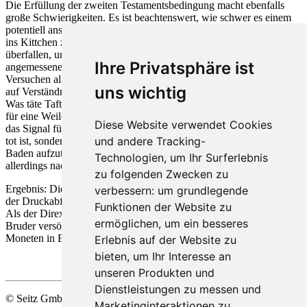
Die Erfüllung der zweiten Testamentsbedingung macht ebenfalls
große Schwierigkeiten. Es ist beachtenswert, wie schwer es einem
potentiell anständigen Staatsbürger gemacht wird, für drei Wochen
ins Kittchen zu kommen. Schließlich kann Taft nicht eine Sparkasse
überfallen, um mit Sicherheit eingesperrt zu werden! Vergehen
Ihre Privatsphäre ist
angemessenen Grades hingegen stoßen, das muss der an seinen
Versuchen allmählich verzweifelnde Täter immer wieder feststellen,
uns wichtig
auf Verständnis und Milde der Sicherheitsbeamten und Amtsgericht.
Was täte Taft, wenn ihm nicht schließlich Nietnagel behilflich wäre,
für eine Weile hinter Gittern zu verschwinden? Dieser Umstand ist
Diese Website verwendet Cookies
das Signal für Bruder Gotthold Taft – der in Wirklichkeit gar nicht
und andere Tracking-
tot ist, sondern sich nur einen Riesenspaß gemacht hat, in Baden-
Baden aufzutauchen und unerkannt die Rolle des Schulleiters –
Technologien, um Ihr Surferlebnis
allerdings nach völlig anderen Prinzipien – zu übernehmen.
zu folgenden Zwecken zu
Ergebnis: Die Paukerschaft muss Grundsätze über Bord werfen und
verbessern:
um grundlegende
der Druckabfall bewirkt einige Freiwilligkeit bei den Lümmeln.
Funktionen der Website zu
Als der Direx aus dem Knast zurück kommt, darf er nicht nur seinen
ermöglichen
,
um ein besseres
Bruder versöhnlich in die Arme, sondern auch eine ganze Menge
Moneten in Empfang nehmen, zweckbestimmt. Sit mens sana!
Erlebnis auf der Website zu
bieten
,
um Ihr Interesse an
unseren Produkten und
Dienstleistungen zu messen und
© Seitz GmbH Filmproduktion
Marketinginteraktionen zu