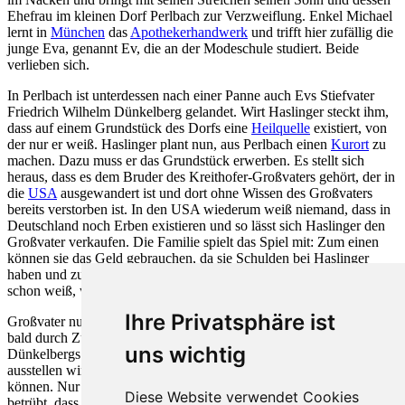
Ehefrau im kleinen Dorf Perlbach zur Verzweiflung. Enkel Michael
lernt in
München
das
Apothekerhandwerk
und trifft hier zufällig die
junge Eva, genannt Ev, die an der Modeschule studiert. Beide
verlieben sich.
In Perlbach ist unterdessen nach einer Panne auch Evs Stiefvater
Friedrich Wilhelm Dünkelberg gelandet. Wirt Haslinger steckt ihm,
dass auf einem Grundstück des Dorfs eine
Heilquelle
existiert, von
der nur er weiß. Haslinger plant nun, aus Perlbach einen
Kurort
zu
machen. Dazu muss er das Grundstück erwerben. Es stellt sich
heraus, dass es dem Bruder des Kreithofer-Großvaters gehört, der in
die
USA
ausgewandert ist und dort ohne Wissen des Großvaters
bereits verstorben ist. In den USA wiederum weiß niemand, dass in
Deutschland noch Erben existieren und so lässt sich Haslinger den
Großvater verkaufen. Die Familie spielt das Spiel mit: Zum einen
können sie das Geld gebrauchen, da sie Schulden bei Haslinger
haben und zum anderen wissen sie, dass der gewitzte Großvater
schon weiß, wie er aus der ganzen Sache herauskommen wird.
Ihre Privatsphäre ist
Großvater nutzt die Familie nun aus, stellt sich krank und erfährt
bald durch Zufall vom Grundstück und der Heilquelle. Die
uns wichtig
Dünkelbergs hoffen, dass Großvater sein Testament auf sie
ausstellen wird und sie so das Grundstück samt Quelle billig erben
können. Nur Ev ahnt von den Machenschaften nichts, ist jedoch
Diese Website verwendet Cookies
betrübt, dass ihr Stiefvater und ihre versnobte Mutter Michael als