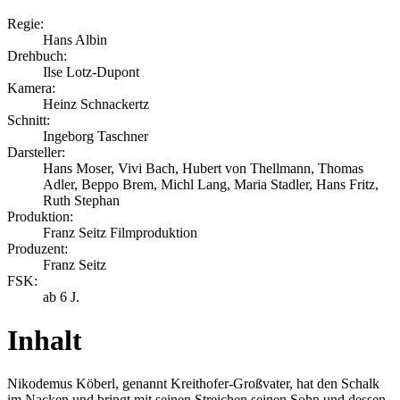
Regie:
Hans Albin
Drehbuch:
Ilse Lotz-Dupont
Kamera:
Heinz Schnackertz
Schnitt:
Ingeborg Taschner
Darsteller:
Hans Moser, Vivi Bach, Hubert von Thellmann, Thomas
Adler, Beppo Brem, Michl Lang, Maria Stadler, Hans Fritz,
Ruth Stephan
Produktion:
Franz Seitz Filmproduktion
Produzent:
Franz Seitz
FSK:
ab 6 J.
Inhalt
Nikodemus Köberl, genannt Kreithofer-Großvater, hat den Schalk
im Nacken und bringt mit seinen Streichen seinen Sohn und dessen