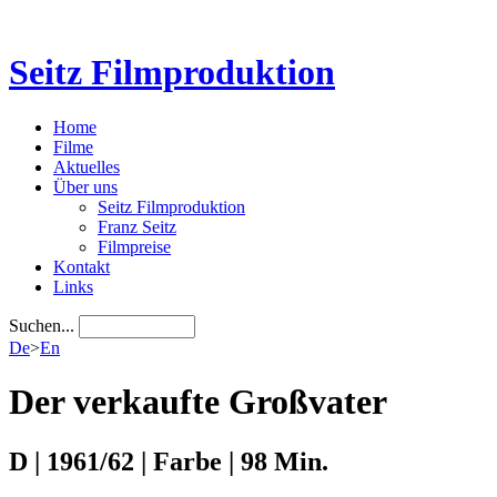
Seitz Filmproduktion
Home
Filme
Aktuelles
Über uns
Seitz Filmproduktion
Franz Seitz
Filmpreise
Kontakt
Links
Suchen...
De
>
En
Der verkaufte Großvater
D | 1961/62 | Farbe | 98 Min.