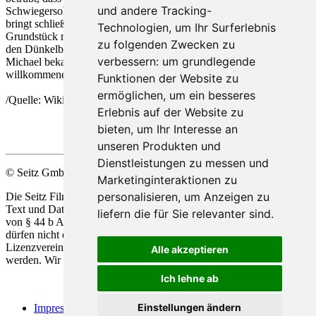
und andere Tracking-
Schwiegersohn ablehnen, weil er keinen Besitz hat. Großvater
bringt schließlich alles zu einem guten Ende: Er schenkt Michael das
Technologien, um Ihr Surferlebnis
Grundstück mit Heilquelle, vermacht seinen restlichen Besitz jedoch
zu folgenden Zwecken zu
den Dünkelbergs. Am Ende kann er die Verlobung von Ev und
verbessern:
um grundlegende
Michael bekannt geben, der nun als Besitzer des Grundstücks ein
willkommener Schwiegersohn für die Dünkelbergs ist...
Funktionen der Website zu
ermöglichen
,
um ein besseres
/Quelle: Wikipedia/
Erlebnis auf der Website zu
bieten
,
um Ihr Interesse an
unseren Produkten und
Dienstleistungen zu messen und
© Seitz GmbH Filmproduktion
Marketinginteraktionen zu
personalisieren
,
um Anzeigen zu
Die Seitz Film Produktion behält sich die Nutzung Ihrer Werke zu
Text und Data Mining, alsio
de
r automatisierten Analyse im Sinne
liefern die für Sie relevanter sind
.
von § 44 b Abs.1 und 2 UrhG ausdrücklich vor. Unsere Werke
dürfen nicht ohne unsere ausdrückliche Zustimmung in Form einer
Lizenzvereinbarung für die Vervielfältigung und Analyse genützt
Alle akzeptieren
werden. Wir behalten uns alle Rechte gemäß § 44 b Abs.3 vor.
Ich lehne ab
Einstellungen ändern
Impressum