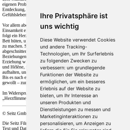
eigenen Probleme damit hat. Schlimmer noch ist Laurents
Entdeckung, dass seine Mutter einen Liebhaber hat: sein ganzes
Ihre Privatsphäre ist
Gefühlsleben gerät dadurch in Aufruhr.
uns wichtig
Vor allem aber ist er in jenem Alter, in dem man seine eigene
Einsamkeit entdeckt und analysiert. Auf eine Scharlach-Erkrankung
folgt ein Herzleiden. Laurent muss die Schule verlassen und das
Diese Website verwendet Cookies
Bett hüten, um anschließend eine Kur in einem kleinen Thermalbad
zu machen. Seine Mutter begleitet ihn. Von ihrem Milieu
und andere Tracking-
abgeschnitten und sich selbst überlassen, vertiefen sich die
Technologien, um Ihr Surferlebnis
Beziehungen, die sie miteinander verbinden. Laurents seelische
zu folgenden Zwecken zu
Erziehung wird fortgesetzt durch seine Bekanntschaft mit Daphne
und Hélène, zwei junge Mädchen, die sich ebenfalls hier zur Kur
verbessern:
um grundlegende
aufhalten, und durch den Bruch seiner Mutter mit ihrem Liebhaber.
Funktionen der Website zu
Bis es nach einem Ball am Nationalfeiertag – mehr zufällig als
ermöglichen
,
um ein besseres
gewollt – zum Inzest zwischen Laurent und seiner Mutter kommt...
Erlebnis auf der Website zu
Im Widerspruch zu dem, was der Inhalt andeuten könnte, ist
bieten
,
um Ihr Interesse an
„Herzflimmern“ eine Komödie.
unseren Produkten und
Dienstleistungen zu messen und
© Seitz GmbH Filmproduktion
Marketinginteraktionen zu
personalisieren
,
um Anzeigen zu
Die Seitz Film Produktion behält sich die Nutzung Ihrer Werke zu
Text und Data Mining, alsio
de
r automatisierten Analyse im Sinne