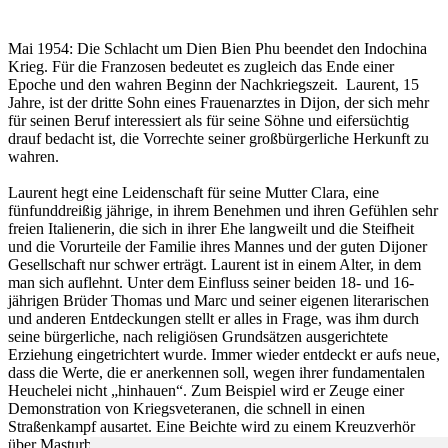
Mai 1954: Die Schlacht um Dien Bien Phu beendet den Indochina
Krieg. Für die Franzosen bedeutet es zugleich das Ende einer
Epoche und den wahren Beginn der Nachkriegszeit. Laurent, 15
Jahre, ist der dritte Sohn eines Frauenarztes in Dijon, der sich mehr
für seinen Beruf interessiert als für seine Söhne und eifersüchtig
drauf bedacht ist, die Vorrechte seiner großbürgerliche Herkunft zu
wahren.
Laurent hegt eine Leidenschaft für seine Mutter Clara, eine
fünfunddreißig jährige, in ihrem Benehmen und ihren Gefühlen sehr
freien Italienerin, die sich in ihrer Ehe langweilt und die Steifheit
und die Vorurteile der Familie ihres Mannes und der guten Dijoner
Gesellschaft nur schwer erträgt. Laurent ist in einem Alter, in dem
man sich auflehnt. Unter dem Einfluss seiner beiden 18- und 16-
jährigen Brüder Thomas und Marc und seiner eigenen literarischen
und anderen Entdeckungen stellt er alles in Frage, was ihm durch
seine bürgerliche, nach religiösen Grundsätzen ausgerichtete
Erziehung eingetrichtert wurde. Immer wieder entdeckt er aufs neue,
dass die Werte, die er anerkennen soll, wegen ihrer fundamentalen
Heuchelei nicht „hinhauen“. Zum Beispiel wird er Zeuge einer
Demonstration von Kriegsveteranen, die schnell in einen
Straßenkampf ausartet. Eine Beichte wird zu einem Kreuzverhör
über Masturbation, wobei der Priester ganz offensichtlich seine