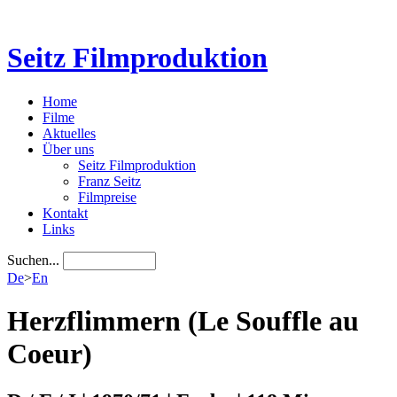
Seitz Filmproduktion
Home
Filme
Aktuelles
Über uns
Seitz Filmproduktion
Franz Seitz
Filmpreise
Kontakt
Links
Suchen...
De
>
En
Herzflimmern (Le Souffle au
Coeur)