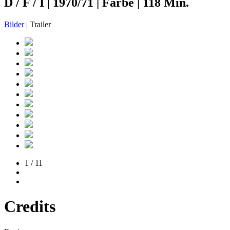
D / F / I | 1970/71 | Farbe | 118 Min.
Bilder
| Trailer
1 / 11
Credits