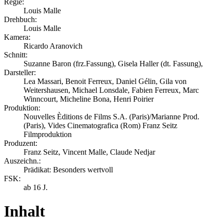
Regie:
Louis Malle
Drehbuch:
Louis Malle
Kamera:
Ricardo Aranovich
Schnitt:
Suzanne Baron (frz.Fassung), Gisela Haller (dt. Fassung),
Darsteller:
Lea Massari, Benoit Ferreux, Daniel Gélin, Gila von
Weitershausen, Michael Lonsdale, Fabien Ferreux, Marc
Winncourt, Micheline Bona, Henri Poirier
Produktion:
Nouvelles Èditions de Films S.A. (Paris)/Marianne Prod.
(Paris), Vides Cinematografica (Rom) Franz Seitz
Filmproduktion
Produzent:
Franz Seitz, Vincent Malle, Claude Nedjar
Auszeichn.:
Prädikat: Besonders wertvoll
FSK:
ab 16 J.
Inhalt