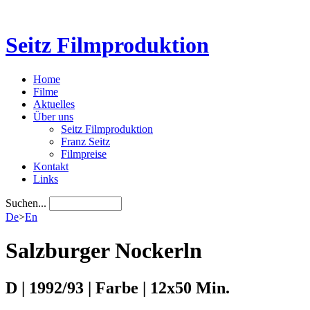
Seitz Filmproduktion
Home
Filme
Aktuelles
Über uns
Seitz Filmproduktion
Franz Seitz
Filmpreise
Kontakt
Links
Suchen...
De
>
En
Salzburger Nockerln
D | 1992/93 | Farbe | 12x50 Min.