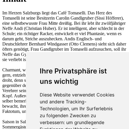
Im Herzen Salzburgs liegt das Café Tomaselli. Das Herz des
Tomaselli ist seine Besitzerin Carolin Gandlgruber (Sissi Höfferer),
eine selbstbewusste Frau Mitte dreißig. Bei ihr lebt ihr zwölfjähriger
Neffe Andi (Christian Huber). Er ist intelligent, aber schlecht in der
Schule; ein richtiger Racker, entwickelt er viel Phantasie, wenn es
darum geht, Striche auszuhecken. Andis Englisch- und
Deutschlehrer Bernhard Windgasser (Otto Clemens) sieht sich daher
öfters genötigt, Frau Gandlgruber im Tomaselli aufzusuchen, soll ihr
Neffe das Gymnasium schaffen. Carolin spürt, dass Windgasser in
sie verliebt ist, bleibt jedoch sachlich – zunächst.
Ihre Privatsphäre ist
Charmant, wie sie ist, werden ihr viele Avancen gemacht. Sie flirtet
gern, entzieht sich aber geschickt, wenn es richtig ernst zu werden
uns wichtig
droht, denn sie bevorzugt ihre Selbstständigkeit. Andis Verhalten
gegenüber den einzelnen Kandidaten, seine Kommentare über die
Verehrer seiner Mama-Tant, treffen fast immer den Nagel auf den
Diese Website verwendet Cookies
Kopf. Außerdem wird Carolin Gandlgruber, ohne dass sie es recht
selber bemerkt, von dem Oberkellner Josef (Rudolf Wessely)
und andere Tracking-
bewacht, ihrer rechten Hand. Er ist ein väterliches Unikum und
Technologien, um Ihr Surferlebnis
Faktotum, unentbehrlich für das Tomaselli.
zu folgenden Zwecken zu
Saison in Salzburg – das Tomaselli mit seinen Stamm- und
verbessern:
um grundlegende
Sommergästen als Drehscheibe der Begegnungen. Melange, Ein-,