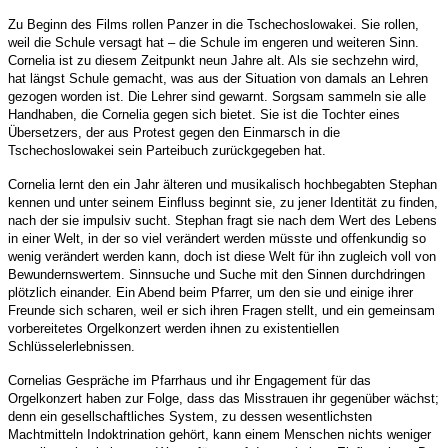
Zu Beginn des Films rollen Panzer in die Tschechoslowakei. Sie rollen,
weil die Schule versagt hat – die Schule im engeren und weiteren Sinn.
Cornelia ist zu diesem Zeitpunkt neun Jahre alt. Als sie sechzehn wird,
hat längst Schule gemacht, was aus der Situation von damals an Lehren
gezogen worden ist. Die Lehrer sind gewarnt. Sorgsam sammeln sie alle
Handhaben, die Cornelia gegen sich bietet. Sie ist die Tochter eines
Übersetzers, der aus Protest gegen den Einmarsch in die
Tschechoslowakei sein Parteibuch zurückgegeben hat.
Cornelia lernt den ein Jahr älteren und musikalisch hochbegabten Stephan
kennen und unter seinem Einfluss beginnt sie, zu jener Identität zu finden,
nach der sie impulsiv sucht. Stephan fragt sie nach dem Wert des Lebens
in einer Welt, in der so viel verändert werden müsste und offenkundig so
wenig verändert werden kann, doch ist diese Welt für ihn zugleich voll von
Bewundernswertem. Sinnsuche und Suche mit den Sinnen durchdringen
plötzlich einander. Ein Abend beim Pfarrer, um den sie und einige ihrer
Freunde sich scharen, weil er sich ihren Fragen stellt, und ein gemeinsam
vorbereitetes Orgelkonzert werden ihnen zu existentiellen
Schlüsselerlebnissen.
Cornelias Gespräche im Pfarrhaus und ihr Engagement für das
Orgelkonzert haben zur Folge, dass das Misstrauen ihr gegenüber wächst;
denn ein gesellschaftliches System, zu dessen wesentlichsten
Machtmitteln Indoktrination gehört, kann einem Menschen nichts weniger