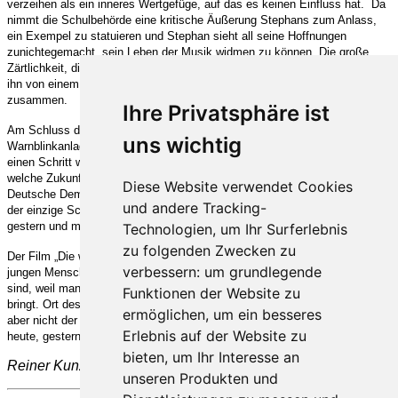
verzeihen als ein inneres Wertgefüge, auf das es keinen Einfluss hat. Da
nimmt die Schulbehörde eine kritische Äußerung Stephans zum Anlass,
ein Exempel zu statuieren und Stephan sieht all seine Hoffnungen
zunichtegemacht, sein Leben der Musik widmen zu können. Die große
Zärtlichkeit, die zwischen ihm und Cornelia möglich geworden ist, vermag
ihn von einem Verzweiflungsschritt nicht zurückhalten. Cornelia bricht
zusammen.
Ihre Privatsphäre ist
Am Schluss des Films steht ein Auto mit eingeschalteter
uns wichtig
Warnblinkanlage: Cornelias Eltern konnten ihre Tochter davor bewahren,
einen Schritt wie Stephan zu tun. Ein Ende, das ein Anfang ist? Für
welche Zukunft wurde Cornelia gerettet? Ort des Geschehens ist die
Diese Website verwendet Cookies
Deutsche Demokratische Republik der siebziger Jahre. Sie ist aber nicht
und andere Tracking-
der einzige Schauplatz, an dem dieser Film spielen könnte – heute,
gestern und morgen.
Technologien, um Ihr Surferlebnis
zu folgenden Zwecken zu
Der Film „Die wunderbaren Jahre“ handelt von den Wundern, die zwischen
verbessern:
um grundlegende
jungen Menschen möglich sind, und von Jahren, die dieser Wunder bar
sind, weil man Menschen – und zwar die aufrechtesten – um ihre Jugend
Funktionen der Website zu
bringt. Ort des Geschehens ist die Deutsche Demokratische Republik, die
ermöglichen
,
um ein besseres
aber nicht der einzige Schauplatz ist, an dem der Film spielen könnte –
Erlebnis auf der Website zu
heute, gestern und in Zukunft.
bieten
,
um Ihr Interesse an
Reiner Kunze
unseren Produkten und