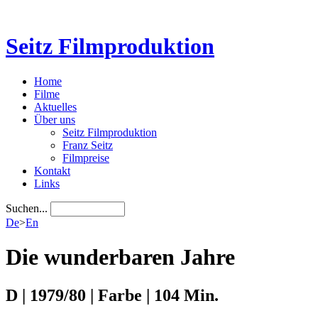
Seitz Filmproduktion
Home
Filme
Aktuelles
Über uns
Seitz Filmproduktion
Franz Seitz
Filmpreise
Kontakt
Links
Suchen...
De
>
En
Die wunderbaren Jahre
D | 1979/80 | Farbe | 104 Min.