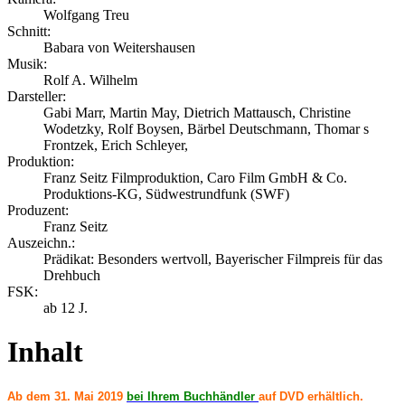
Wolfgang Treu
Schnitt:
Babara von Weitershausen
Musik:
Rolf A. Wilhelm
Darsteller:
Gabi Marr, Martin May, Dietrich Mattausch, Christine
Wodetzky, Rolf Boysen, Bärbel Deutschmann, Thomar s
Frontzek, Erich Schleyer,
Produktion:
Franz Seitz Filmproduktion, Caro Film GmbH & Co.
Produktions-KG, Südwestrundfunk (SWF)
Produzent:
Franz Seitz
Auszeichn.:
Prädikat: Besonders wertvoll, Bayerischer Filmpreis für das
Drehbuch
FSK:
ab 12 J.
Inhalt
Ab dem 31. Mai 2019
bei Ihrem Buchhändler
auf DVD erhältlich.