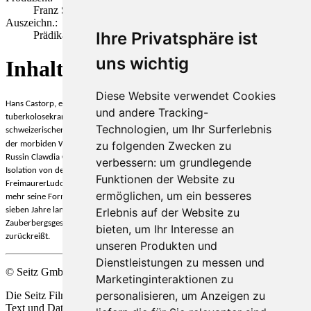
Franz Seitz
Auszeichn.:
Ihre Privatsphäre ist
Prädikat: Wertvoll, Deutscher Filmpreis 1982
uns wichtig
Inhalt
Diese Website verwendet Cookies
Hans Castorp, ein junger Hamburger Patriziersohn
besucht 1907 seinen
und andere Tracking-
tuberkolosekranken
Vetter in einem noblen Sanatorium
in dem
Technologien, um Ihr Surferlebnis
schweizerischen
Bergdorf Davos
. Dort verliert sich der junge Mann zunehmend in
zu folgenden Zwecken zu
der morbiden Welt des Ortes. Ja, er verliebt sich sogar in die aufreizend schöne
Russin Clawdia Chauchat. Er genießt das süße, dekadente Krankenleben in der
verbessern:
um grundlegende
Isolation von den dramatischen Veränderungen im Flachland, lernt vom
Funktionen der Website zu
Freimaurer
Ludovico Settembrini und dem Jesuiten
Naphta und verliert immer
ermöglichen
,
um ein besseres
mehr seine Form, seine Haltung. So bleibt er schließlich, obwohl er nicht krank ist,
Erlebnis auf der Website zu
sieben Jahre lang in der Isolation des mysteriösen Ortes, bis ihn und die ganze
Zauberbergsgesellschaft der Ausbruch des großen Krieges
jäh in die Realität
bieten
,
um Ihr Interesse an
zurückreißt.
unseren Produkten und
Dienstleistungen zu messen und
© Seitz GmbH Filmproduktion
Marketinginteraktionen zu
personalisieren
,
um Anzeigen zu
Die Seitz Film Produktion behält sich die Nutzung Ihrer Werke zu
Text und Data Mining, alsio
de
r automatisierten Analyse im Sinne