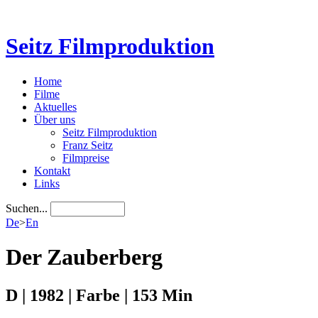
Seitz Filmproduktion
Home
Filme
Aktuelles
Über uns
Seitz Filmproduktion
Franz Seitz
Filmpreise
Kontakt
Links
Suchen...
De
>
En
Der Zauberberg
D | 1982 | Farbe | 153 Min