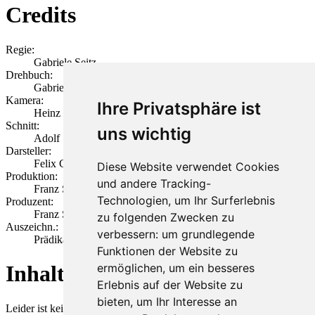
Credits
Regie:
Gabriele Seitz
Drehbuch:
Gabriele Seitz
Kamera:
Ihre Privatsphäre ist
Heinz Schnackertz
Schnitt:
uns wichtig
Adolf SChyssleder
Darsteller:
Felix Caspari und sein Sohn
Diese Website verwendet Cookies
Produktion:
und andere Tracking-
Franz Seitz Filmproduktion (München)
Technologien, um Ihr Surferlebnis
Produzent:
Franz Seitz
zu folgenden Zwecken zu
Auszeichn.:
verbessern:
um grundlegende
Prädikat: Wertvoll
Funktionen der Website zu
ermöglichen
,
um ein besseres
Inhalt
Erlebnis auf der Website zu
bieten
,
um Ihr Interesse an
Leider ist keine Beschreibung verfügbar.