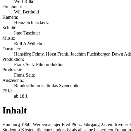
Wolf Rilla
Drehbuch:
Will Berthold
Kamera:
Heinz Schnackertz
Schnitt:
Inge Taschner
Musik:
Rolf A.Wilhelm
Darsteller:
Hansjörg Felmy, Horst Frank, Joachim Fuchsberger, Dawn Add
Produktion:
Franz Seitz Filmproduktion
Produzent:
Franz Seitz
Auszeichn.:
Bundesfilmpreis für das Szenenbild
FSK:
ab 18 J.
Inhalt
Hamburg 1960. Werbemanager Fred Plötz, Jahrgang 22, ein frivoler 
Studentin Kirsten, die ganz anders ist als all seine bisherigen Freundi