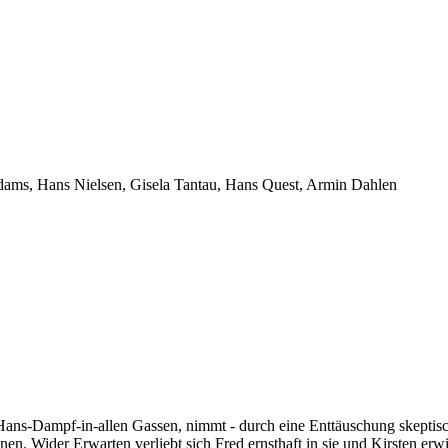
ams, Hans Nielsen, Gisela Tantau, Hans Quest, Armin Dahlen
Hans-Dampf-in-allen Gassen, nimmt - durch eine Enttäuschung skeptis
nnen. Wider Erwarten verliebt sich Fred ernsthaft in sie und Kirsten erw