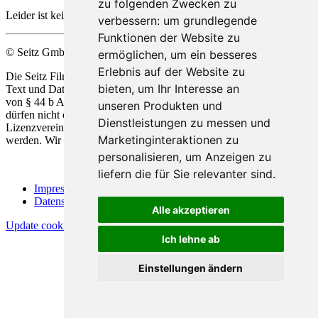
zu folgenden Zwecken zu
Leider ist keine Beschreibung verfügbar.
verbessern:
um grundlegende
Funktionen der Website zu
© Seitz GmbH Filmproduktion
ermöglichen
,
um ein besseres
Erlebnis auf der Website zu
Die Seitz Film Produktion behält sich die Nutzung Ihrer Werke zu
bieten
,
um Ihr Interesse an
Text und Data Mining, alsio
de
r automatisierten Analyse im Sinne
von § 44 b Abs.1 und 2 UrhG ausdrücklich vor. Unsere Werke
unseren Produkten und
dürfen nicht ohne unsere ausdrückliche Zustimmung in Form einer
Dienstleistungen zu messen und
Lizenzvereinbarung für die Vervielfältigung und Analyse genützt
Marketinginteraktionen zu
werden. Wir behalten uns alle Rechte gemäß § 44 b Abs.3 vor.
personalisieren
,
um Anzeigen zu
liefern die für Sie relevanter sind
.
Impressum
Datenschutz
Alle akzeptieren
Update cookies preferences
Ich lehne ab
Einstellungen ändern