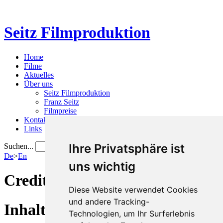
Seitz Filmproduktion
Home
Filme
Aktuelles
Über uns
Seitz Filmproduktion
Franz Seitz
Filmpreise
Kontakt
Links
Ihre Privatsphäre ist
Suchen...
De
>
En
uns wichtig
Credits
Diese Website verwendet Cookies
und andere Tracking-
Inhalt
Technologien, um Ihr Surferlebnis