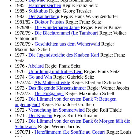
1985
-
Flammenzeichen
Regie: Franz Seitz
1985
-
Sukkubus
Regie: Georg Tressler
1982
-
Der Zauberberg
Regie: Hans W. Geißendörfer
1981/82
-
Doktor Faustus
Regie: Franz Seitz
1979/80
-
Die wunderbaren Jahre
Regie: Reiner Kunze
1978/79
-
Die Blechtrommel (Le Tambour)
Regie: Volker
Schlöndorff
1978/79
-
Geschichten aus dem Wienerwald
Regie:
Maximilian Schell
1977
-
Die Jugendstreiche des Knaben Karl
Regie: Franz
Seitz
1976
-
Abelard
Regie: Franz Seitz
1976
-
Unordnung und frühes Leid
Regie: Franz Seitz
1974
-
Go and Win
Regie: Gabriele Seitz
1973/74
-
Als Mutter streikte
Regie: Eberhard Schröder
1973
-
Das fliegende Klassenzimmer
Regie: Werner Jacobs
1972/73
-
Der Fußgänger
Regie: Maximilian Schell
1972
-
Die Lümmel von der ersten Bank 7: Betragen
ungenügend!
Regie: Franz Josef Gottlieb
1972
-
Versuchung im Sommerwind
Regie: Rolf Thiele
1971
-
Der Kapitän
Regie: Kurt Hoffmann
1971
-
Die Lümmel von der ersten Bank 6: Morgen fällt die
Schule aus.
Regie: Werner Jacobs
1970/71
-
Herzflimmern (Le Souffle au Coeur)
Regie: Louis