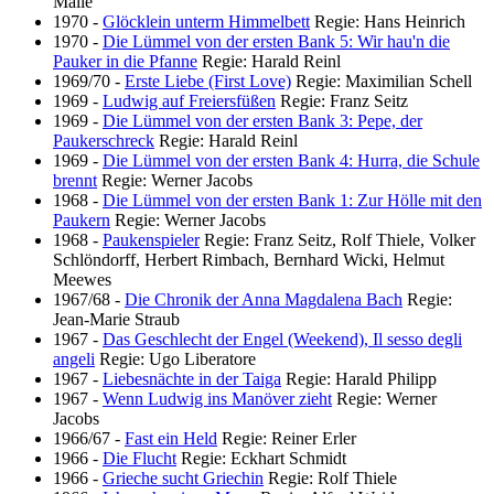
Malle
1970
-
Glöcklein unterm Himmelbett
Regie: Hans Heinrich
1970
-
Die Lümmel von der ersten Bank 5: Wir hau'n die
Pauker in die Pfanne
Regie: Harald Reinl
1969/70
-
Erste Liebe (First Love)
Regie: Maximilian Schell
1969
-
Ludwig auf Freiersfüßen
Regie: Franz Seitz
1969
-
Die Lümmel von der ersten Bank 3: Pepe, der
Paukerschreck
Regie: Harald Reinl
1969
-
Die Lümmel von der ersten Bank 4: Hurra, die Schule
brennt
Regie: Werner Jacobs
1968
-
Die Lümmel von der ersten Bank 1: Zur Hölle mit den
Paukern
Regie: Werner Jacobs
1968
-
Paukenspieler
Regie: Franz Seitz, Rolf Thiele, Volker
Schlöndorff, Herbert Rimbach, Bernhard Wicki, Helmut
Meewes
1967/68
-
Die Chronik der Anna Magdalena Bach
Regie:
Jean-Marie Straub
1967
-
Das Geschlecht der Engel (Weekend), Il sesso degli
angeli
Regie: Ugo Liberatore
1967
-
Liebesnächte in der Taiga
Regie: Harald Philipp
1967
-
Wenn Ludwig ins Manöver zieht
Regie: Werner
Jacobs
1966/67
-
Fast ein Held
Regie: Reiner Erler
1966
-
Die Flucht
Regie: Eckhart Schmidt
1966
-
Grieche sucht Griechin
Regie: Rolf Thiele