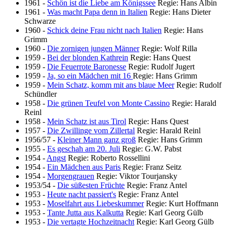
1961
-
Schön ist die Liebe am Königssee
Regie: Hans Albin
1961
-
Was macht Papa denn in Italien
Regie: Hans Dieter
Schwarze
1960
-
Schick deine Frau nicht nach Italien
Regie: Hans
Grimm
1960
-
Die zornigen jungen Männer
Regie: Wolf Rilla
1959
-
Bei der blonden Kathrein
Regie: Hans Quest
1959
-
Die Feuerrote Baronesse
Regie: Rudolf Jugert
1959
-
Ja, so ein Mädchen mit 16
Regie: Hans Grimm
1959
-
Mein Schatz, komm mit ans blaue Meer
Regie: Rudolf
Schündler
1958
-
Die grünen Teufel von Monte Cassino
Regie: Harald
Reinl
1958
-
Mein Schatz ist aus Tirol
Regie: Hans Quest
1957
-
Die Zwillinge vom Zillertal
Regie: Harald Reinl
1956/57
-
Kleiner Mann ganz groß
Regie: Hans Grimm
1955
-
Es geschah am 20. Juli
Regie: G.W. Pabst
1954
-
Angst
Regie: Roberto Rossellini
1954
-
Ein Mädchen aus Paris
Regie: Franz Seitz
1954
-
Morgengrauen
Regie: Viktor Tourjansky
1953/54
-
Die süßesten Früchte
Regie: Franz Antel
1953
-
Heute nacht passiert's
Regie: Franz Antel
1953
-
Moselfahrt aus Liebeskummer
Regie: Kurt Hoffmann
1953
-
Tante Jutta aus Kalkutta
Regie: Karl Georg Gülb
1953
-
Die vertagte Hochzeitnacht
Regie: Karl Georg Gülb