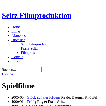
Seitz Filmproduktion
Home
Filme
Aktuelles
Über uns
Seitz Filmproduktion
Franz Seitz
Filmpreise
Kontakt
Links
Suchen...
De
>
En
Spielfilme
2005/06
-
Glück auf vier Rädern
Regie: Dagmar Knöpfel
1990/91
-
Erfolg
Regie: Franz Seitz
1985
-
Big Mäc
Regie: Sigi Rothemund