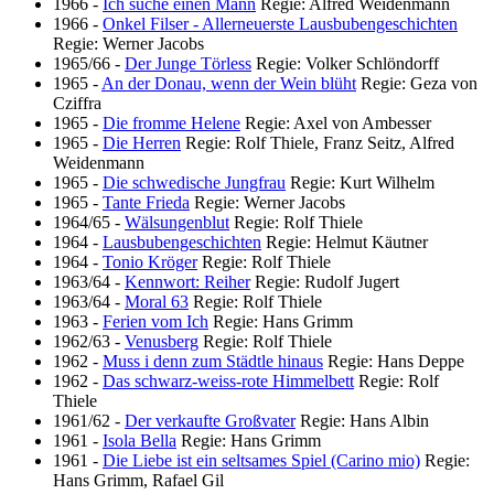
1966
-
Ich suche einen Mann
Regie: Alfred Weidenmann
1966
-
Onkel Filser - Allerneuerste Lausbubengeschichten
Regie: Werner Jacobs
1965/66
-
Der Junge Törless
Regie: Volker Schlöndorff
1965
-
An der Donau, wenn der Wein blüht
Regie: Geza von
Cziffra
1965
-
Die fromme Helene
Regie: Axel von Ambesser
1965
-
Die Herren
Regie: Rolf Thiele, Franz Seitz, Alfred
Weidenmann
1965
-
Die schwedische Jungfrau
Regie: Kurt Wilhelm
1965
-
Tante Frieda
Regie: Werner Jacobs
1964/65
-
Wälsungenblut
Regie: Rolf Thiele
1964
-
Lausbubengeschichten
Regie: Helmut Käutner
1964
-
Tonio Kröger
Regie: Rolf Thiele
1963/64
-
Kennwort: Reiher
Regie: Rudolf Jugert
1963/64
-
Moral 63
Regie: Rolf Thiele
1963
-
Ferien vom Ich
Regie: Hans Grimm
1962/63
-
Venusberg
Regie: Rolf Thiele
1962
-
Muss i denn zum Städtle hinaus
Regie: Hans Deppe
1962
-
Das schwarz-weiss-rote Himmelbett
Regie: Rolf
Thiele
1961/62
-
Der verkaufte Großvater
Regie: Hans Albin
1961
-
Isola Bella
Regie: Hans Grimm
1961
-
Die Liebe ist ein seltsames Spiel (Carino mio)
Regie:
Hans Grimm, Rafael Gil