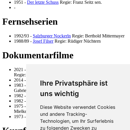
1951
-
Der letzte Schuss
Regie: Franz Seitz sen.
-
Fernsehserien
1992/93
-
Salzburger Nockerln
Regie: Berthold Mittermayer
1988/89
-
Josef Filser
Regie: Rüdiger Nüchtern
Dokumentarfilme
2021
-
Du kannst mich fragen was du willst – Franz Seitz
Regie: Anni Seitz
2014
-
Steppenlauf
Regie: Anni Seitz
Ihre Privatsphäre ist
1983
-
Kulturelle Hautpstädte - München
Regie: Franz Seitz,
Gabriele Seitz
uns wichtig
1982
-
Action Please
Regie: Dr. Eberhard Mielke
1982
-
100 Tage auf dem Zauberberg
Regie: Gabriele Seitz
1975
-
Omega - Cub Solingen Action
Regie: Dr. Eberhard
Diese Website verwendet Cookies
Mielke
und andere Tracking-
1973
-
Tornado
Regie: Dr. Eberhard Mielke
Technologien, um Ihr Surferlebnis
zu folgenden Zwecken zu