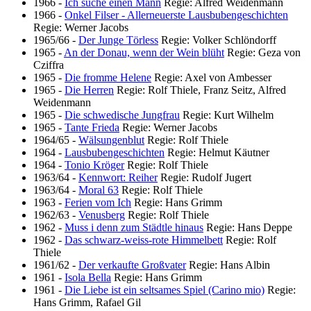
1966
-
Ich suche einen Mann
Regie: Alfred Weidenmann
1966
-
Onkel Filser - Allerneuerste Lausbubengeschichten
Regie: Werner Jacobs
1965/66
-
Der Junge Törless
Regie: Volker Schlöndorff
1965
-
An der Donau, wenn der Wein blüht
Regie: Geza von
Cziffra
1965
-
Die fromme Helene
Regie: Axel von Ambesser
1965
-
Die Herren
Regie: Rolf Thiele, Franz Seitz, Alfred
Weidenmann
1965
-
Die schwedische Jungfrau
Regie: Kurt Wilhelm
1965
-
Tante Frieda
Regie: Werner Jacobs
1964/65
-
Wälsungenblut
Regie: Rolf Thiele
1964
-
Lausbubengeschichten
Regie: Helmut Käutner
1964
-
Tonio Kröger
Regie: Rolf Thiele
1963/64
-
Kennwort: Reiher
Regie: Rudolf Jugert
1963/64
-
Moral 63
Regie: Rolf Thiele
1963
-
Ferien vom Ich
Regie: Hans Grimm
1962/63
-
Venusberg
Regie: Rolf Thiele
1962
-
Muss i denn zum Städtle hinaus
Regie: Hans Deppe
1962
-
Das schwarz-weiss-rote Himmelbett
Regie: Rolf
Thiele
1961/62
-
Der verkaufte Großvater
Regie: Hans Albin
1961
-
Isola Bella
Regie: Hans Grimm
1961
-
Die Liebe ist ein seltsames Spiel (Carino mio)
Regie:
Hans Grimm, Rafael Gil