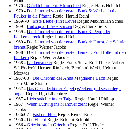
Malle
1970
-
Glöcklein unterm Himmelbett
Regie: Hans Heinrich
1970
-
Die Lümmel von der ersten Bank 5: Wir hau'n die
Pauker in die Pfanne
Regie: Harald Reinl
1969/70
-
Erste Liebe (First Love)
Regie: Maximilian Schell
1969
-
Ludwig auf Freiersfüßen
Regie: Franz Seitz
1969
-
Die Lümmel von der ersten Bank 3: Pepe, der
Paukerschreck
Regie: Harald Reinl
1969
-
Die Lümmel von der ersten Bank 4: Hurra, die Schule
brennt
Regie: Werner Jacobs
1968
-
Die Lümmel von der ersten Bank 1: Zur Hölle mit den
Paukern
Regie: Werner Jacobs
1968
-
Paukenspieler
Regie: Franz Seitz, Rolf Thiele, Volker
Schlöndorff, Herbert Rimbach, Bernhard Wicki, Helmut
Meewes
1967/68
-
Die Chronik der Anna Magdalena Bach
Regie:
Jean-Marie Straub
1967
-
Das Geschlecht der Engel (Weekend), Il sesso degli
angeli
Regie: Ugo Liberatore
1967
-
Liebesnächte in der Taiga
Regie: Harald Philipp
1967
-
Wenn Ludwig ins Manöver zieht
Regie: Werner
Jacobs
1966/67
-
Fast ein Held
Regie: Reiner Erler
1966
-
Die Flucht
Regie: Eckhart Schmidt
1966
-
Grieche sucht Griechin
Regie: Rolf Thiele