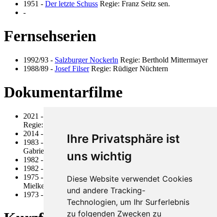
1951
-
Der letzte Schuss
Regie: Franz Seitz sen.
-
Fernsehserien
1992/93
-
Salzburger Nockerln
Regie: Berthold Mittermayer
1988/89
-
Josef Filser
Regie: Rüdiger Nüchtern
Dokumentarfilme
2021
-
Du kannst mich fragen was du willst – Franz Seitz
Regie: Anni Seitz
2014
-
Steppenlauf
Regie: Anni Seitz
Ihre Privatsphäre ist
1983
-
Kulturelle Hautpstädte - München
Regie: Franz Seitz,
Gabriele Seitz
uns wichtig
1982
-
Action Please
Regie: Dr. Eberhard Mielke
1982
-
100 Tage auf dem Zauberberg
Regie: Gabriele Seitz
1975
-
Omega - Cub Solingen Action
Regie: Dr. Eberhard
Diese Website verwendet Cookies
Mielke
und andere Tracking-
1973
-
Tornado
Regie: Dr. Eberhard Mielke
Technologien, um Ihr Surferlebnis
zu folgenden Zwecken zu