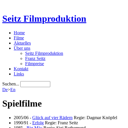
Seitz Filmproduktion
Home
Filme
Aktuelles
Über uns
Seitz Filmproduktion
Franz Seitz
Filmpreise
Kontakt
Links
Suchen...
De
>
En
Spielfilme
2005/06
-
Glück auf vier Rädern
Regie: Dagmar Knöpfel
1990/91
-
Erfolg
Regie: Franz Seitz
1985
-
Big Mäc
Regie: Sigi Rothemund