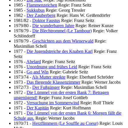
1985
-
Flammenzeichen
Regie: Franz Seitz
1985
-
Sukkubus
Regie: Georg Tressler
1982
-
Der Zauberberg
Regie: Hans W. Geißendörfer
1981/82
-
Doktor Faustus
Regie: Franz Seitz
1979/80
-
Die wunderbaren Jahre
Regie: Reiner Kunze
1978/79
-
Die Blechtrommel (Le Tambour)
Regie: Volker
Schlöndorff
1978/79
-
Geschichten aus dem Wienerwald
Regie:
Maximilian Schell
1977
-
Die Jugendstreiche des Knaben Karl
Regie: Franz
Seitz
1976
-
Abelard
Regie: Franz Seitz
1976
-
Unordnung und frühes Leid
Regie: Franz Seitz
1974
-
Go and Win
Regie: Gabriele Seitz
1973/74
-
Als Mutter streikte
Regie: Eberhard Schröder
1973
-
Das fliegende Klassenzimmer
Regie: Werner Jacobs
1972/73
-
Der Fußgänger
Regie: Maximilian Schell
1972
-
Die Lümmel von der ersten Bank 7: Betragen
ungenügend!
Regie: Franz Josef Gottlieb
1972
-
Versuchung im Sommerwind
Regie: Rolf Thiele
1971
-
Der Kapitän
Regie: Kurt Hoffmann
1971
-
Die Lümmel von der ersten Bank 6: Morgen fällt die
Schule aus.
Regie: Werner Jacobs
1970/71
-
Herzflimmern (Le Souffle au Coeur)
Regie: Louis