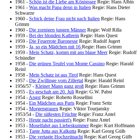
1961
-
Schön ist die Liebe am Königssee
Regie: Hans Albin
1961
-
Was macht Papa denn in Italien
Regie: Hans Dieter
Schwarze
1960
-
Schick deine Frau nicht nach Italien
Regie: Hans
Grimm
1960
-
Die zornigen jungen Männer
Regie: Wolf Rilla
1959
-
Bei der blonden Kathrein
Regie: Hans Quest
1959
-
Die Feuerrote Baronesse
Regie: Rudolf Jugert
1959
-
Ja, so ein Mädchen mit 16
Regie: Hans Grimm
1959
-
Mein Schatz, komm mit ans blaue Meer
Regie: Rudolf
Schündler
1958
-
Die grünen Teufel von Monte Cassino
Regie: Harald
Reinl
1958
-
Mein Schatz ist aus Tirol
Regie: Hans Quest
1957
-
Die Zwillinge vom Zillertal
Regie: Harald Reinl
1956/57
-
Kleiner Mann ganz groß
Regie: Hans Grimm
1955
-
Es geschah am 20. Juli
Regie: G.W. Pabst
1954
-
Angst
Regie: Roberto Rossellini
1954
-
Ein Mädchen aus Paris
Regie: Franz Seitz
1954
-
Morgengrauen
Regie: Viktor Tourjansky
1953/54
-
Die süßesten Früchte
Regie: Franz Antel
1953
-
Heute nacht passiert's
Regie: Franz Antel
1953
-
Moselfahrt aus Liebeskummer
Regie: Kurt Hoffmann
1953
-
Tante Jutta aus Kalkutta
Regie: Karl Georg Gülb
1953
-
Die vertagte Hochzeitnacht
Regie: Karl Georg Gülb